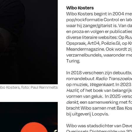
Wibo Kosters
Wibo Kosters begint in 2004 met 
pop/rockformatie Control en lat
waar hij zanger/gitarist is. Van d
en proza en volgen er publicaties 
diverse literaire websites: Op R
Opspraak, Art04, Poëzie.Gl, op K
Meandermagazine. Ook wordt zi
verzamelbundels, waaronder me
Turing.
In 2018 verscheen zijn debuutb
romandebuut
Radio Transzoelo
op muziek,
Wegenkaart
. In 202
bo Kosters, foto: Paul Remmelts
Hazlit
, of het boek van belangrij
vormen van geluk. In 2025 ver
denkt
, een samenwerking met fot
bracht Wibo samen met Bas Kost
bij uitgeverij Loopvis.
Wibo was stadsdichter van Deven
Overijssels Dichtersgilde van 20