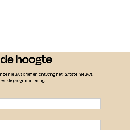
p de hoogte
lg ons
 onze nieuwsbrief en ontvang het laatste nieuws
k en de programmering.
Agenda
rijf je in voor onze nieuwsbrief
op de hoogte te blijven van
Bezoek
nkomende tentoonstellingen en
enementen.
Over ons