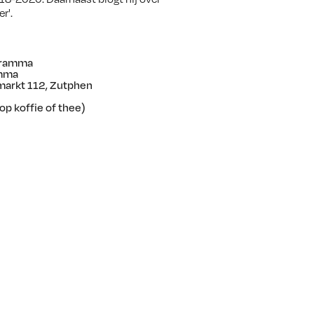
r'.
gramma
amma
markt 112, Zutphen
op koffie of thee)