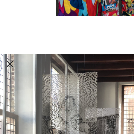
Contact
Zaadmarkt 112
7201 DE Zutphen
Nederland
info@datbolwerck.nl