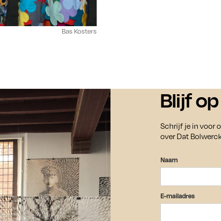
Bas Kosters
Blijf o
Bezoek
Vo
Schrijf je in voor
over Dat Bolwerc
Openingstijden exposities:
De exposities zijn vrij toegankelijk van donderdag
Naam
t/m zondag tussen 11.00 en 17.00 uur.
Sch
om 
In juli en augustus zijn de exposities ook op
aa
E-mailadres
woensdag tussen 11.00 en 17.00 uur te bezoeken.
ev