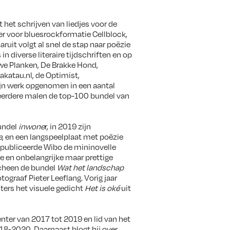
het schrijven van liedjes voor de
er voor bluesrockformatie Cellblock,
aaruit volgt al snel de stap naar poëzie
in diverse literaire tijdschriften en op
uwe Planken, De Brakke Hond,
rakatau.nl, de Optimist,
jn werk opgenomen in een aantal
erdere malen de top-100 bundel van
undel
inwone
r, in 2019 zijn
e
, en een langspeelplaat met poëzie
3 publiceerde Wibo de mininovelle
ke en onbelangrijke maar prettige
scheen de bundel
Wat het landschap
ograaf Pieter Leeflang. Vorig jaar
ers het visuele gedicht
Het is oké
uit
ter van 2017 tot 2019 en lid van het
18-2020. Daarnaast blogt hij over