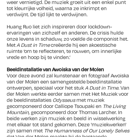
weer vernietigd. De muziek groeit uit een enkel punt
tot kleurrijke volheid, waarna ze inkrimpt en
verdwijnt. De tijd lijkt te verdwijnen.
Huang Ruo liet zich inspireren door lockdown-
ervaringen van zichzelf en anderen. De crisis hulde
onze levens in schaduw, zo voelde de componist het.
Met
A Dust in Time
creëerde hij een akoestische
ruimte ‘om te reflecteren, te rouwen, om innerlijke
vrede en hoop bij te vinden.’
Beeldinstallatie van Awoiska van der Molen
Voor deze avond zal kunstenaar en fotograaf Awoiska
van der Molen een samengestelde beeldinstallatie
ontwerpen, speciaal voor het stuk
A Dust in Time
. Van
der Molen werkte eerder samen met Het Muziek voor
de beeldinstallaties
Odysseus
met muziek
gecomponeerd door Calliope Tsoupaki en
The Living
Mountain,
gecomponeerd door Thomas Larcher. In
beide werken zijn muziek en beeld in wisselwerking
met elkaar tot stand gekomen. Deze 'muziekwerken'
zijn samen met
The Humanness of Our Lonely Selves
dat Van der Molen maakte bij de bestaande