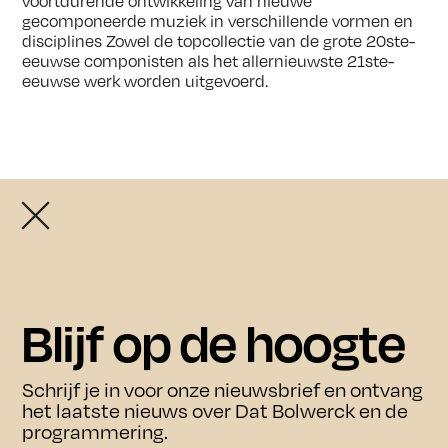
gecomponeerde muziek in verschillende vormen en
disciplines Zowel de topcollectie van de grote 20ste-
eeuwse componisten als het allernieuwste 21ste-
eeuwse werk worden uitgevoerd.
Openingstijden exposities:
De exposities zijn vrij toegankelijk van donderdag t/m
zondag tussen 11.00 en 17.00 uur.
In juli en augustus zijn de exposities ook op
Agenda
woensdag tussen 11.00 en 17.00 uur te bezoeken.
Blijf op de hoogte
Bezoek
Agenda
Schrijf je in voor onze nieuwsbrief en ontvang
het laatste nieuws over Dat Bolwerck en de
Bezoek
programmering.
Over ons