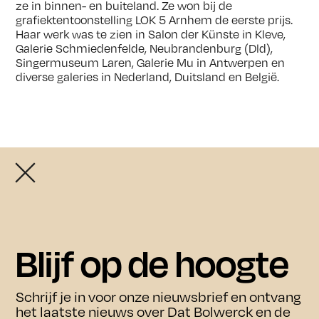
ze in binnen- en buiteland. Ze won bij de
grafiektentoonstelling LOK 5 Arnhem de eerste prijs.
Haar werk was te zien in Salon der Künste in Kleve,
Galerie Schmiedenfelde, Neubrandenburg (Dld),
Singermuseum Laren, Galerie Mu in Antwerpen en
diverse galeries in Nederland, Duitsland en België.
Openingstijden exposities:
De exposities zijn vrij toegankelijk van donderdag t/m
zondag tussen 11.00 en 17.00 uur.
In juli en augustus zijn de exposities ook op
Agenda
woensdag tussen 11.00 en 17.00 uur te bezoeken.
Blijf op de hoogte
Bezoek
Agenda
Schrijf je in voor onze nieuwsbrief en ontvang
het laatste nieuws over Dat Bolwerck en de
Bezoek