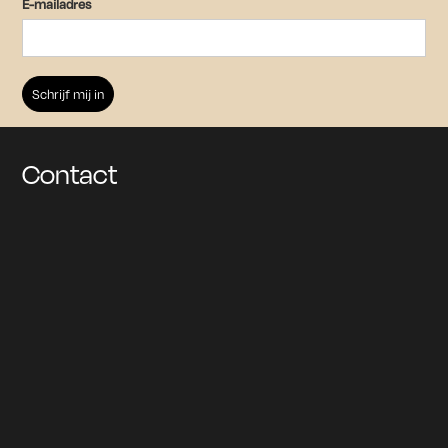
E-mailadres
Overnachten
Archief
Schrijf je in voor onze nieuwsbrief
om op de hoogte te blijven van
aankomende tentoonstellingen en
Contact
evenementen.
Houd mij op de hoogte
Gesteund door