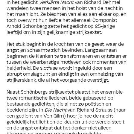
In het gedicht
Verklärte Nacht
van Richard Dehmel
wandelen twee mensen in het holst van de nacht in
het maanlicht. Ze biechten van alles aan elkaar op, en
toch overwint hun liefde het allemaal. Componist
Arnold Schönberg zette het gedicht op 25-jarige
leeftijd om in zijn gelijknamige strijksextet.
Het stuk begint in de krochten van de geest, waar de
angst en schaamte zich bevinden. Langzaamaan
beginnen de klanken te transformeren en ontstaan er
tussen de weerbarstige motieven ook momenten van
helderheid. De slotfase wordt ingeluid door een
abrupt omslagpunt en eindigt in een omhelzing van
strijkersklank, die al het voorgaande overstijgt.
Naast Schönbergs strijksextet plaatst het ensemble
twee romantische liederen, beide gebaseerd op
bestaande gedichten, die al net zo poëtisch en
beeldend zijn. In
Die Nacht
van Richard Strauss (naar
een gedicht van Von Gilm) hoor je hoe de nacht
geleidelijk het licht en de kleuren uit de wereld steelt
en de angst ontstaat dat het donker niet alleen
bloemen en vormen, maar ook de geliefde