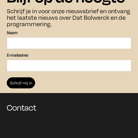
Bezoek
Agenda
Schrijf je in voor onze nieuwsbrief en ontvang
het laatste nieuws over Dat Bolwerck en de
Bezoek
programmering.
Over ons
Over ons
Naam
Culturele en zakelijk verhuur
Contact
E-mailadres
Overnachten
Archief
Schrijf je in voor onze nieuwsbrief
om op de hoogte te blijven van
aankomende tentoonstellingen en
Contact
evenementen.
Houd mij op de hoogte