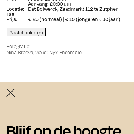
Aanvang: 20:30 uur
Locatie:
Dat Bolwerck, Zaadmarkt 112 te Zutphen
Taal:
Prijs:
€ 25 (normaal) | € 10 (jongeren < 30 jaar )
Bestel ticket(s)
Fotografie:
Nina Broeva, violist Nyx Ensemble
Openingstijden exposities:
De exposities zijn vrij toegankelijk van donderdag t/m
zondag tussen 11.00 en 17.00 uur.
In juli en augustus zijn de exposities ook op
Agenda
woensdag tussen 11.00 en 17.00 uur te bezoeken.
Blijf op de hoogte