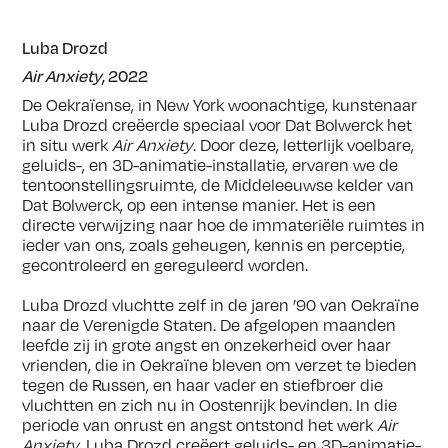
Luba Drozd
Air Anxiety
, 2022
De Oekraïense, in New York woonachtige, kunstenaar
Luba Drozd creëerde speciaal voor Dat Bolwerck het
in situ werk
Air Anxiety
. Door deze, letterlijk voelbare,
geluids-, en 3D-animatie-installatie, ervaren we de
tentoonstellingsruimte, de Middeleeuwse kelder van
Dat Bolwerck, op een intense manier. Het is een
directe verwijzing naar hoe de immateriële ruimtes in
ieder van ons, zoals geheugen, kennis en perceptie,
gecontroleerd en gereguleerd worden.
Luba Drozd vluchtte zelf in de jaren ’90 van Oekraïne
naar de Verenigde Staten. De afgelopen maanden
leefde zij in grote angst en onzekerheid over haar
vrienden, die in Oekraïne bleven om verzet te bieden
tegen de Russen, en haar vader en stiefbroer die
vluchtten en zich nu in Oostenrijk bevinden. In die
periode van onrust en angst ontstond het werk
Air
Anxiety
. Luba Drozd creëert geluids- en 3D-animatie-