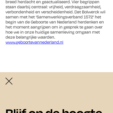
breed herdacht en geactualiseerd. Vier begrippen
staan daarbij centraal: vrijheid, verdraagzaamheid,
verbondenheid en verscheidenheid. Dat Bolwerck wil
samen met het ‘Samenwerkingsverband 1572’ het
begin van de Geboorte van Nederland herdenken en
het moment aangrijpen om in gesprek te gaan over
hoe we in onze huidige samenleving omgaan met
deze belangrijke waarden.
www.geboortevannederland.nl
Openingstijden exposities:
De exposities zijn vrij toegankelijk van donderdag t/m
zondag tussen 11.00 en 17.00 uur.
In juli en augustus zijn de exposities ook op
Agenda
woensdag tussen 11.00 en 17.00 uur te bezoeken.