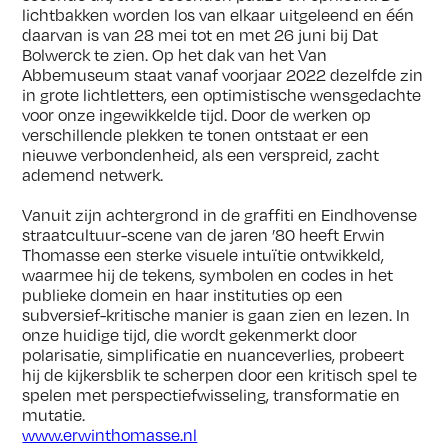
lichtbakken worden los van elkaar uitgeleend en één
daarvan is van 28 mei tot en met 26 juni bij Dat
Bolwerck te zien. Op het dak van het Van
Abbemuseum staat vanaf voorjaar 2022 dezelfde zin
in grote lichtletters, een optimistische wensgedachte
voor onze ingewikkelde tijd. Door de werken op
verschillende plekken te tonen ontstaat er een
nieuwe verbondenheid, als een verspreid, zacht
ademend netwerk.
Vanuit zijn achtergrond in de graffiti en Eindhovense
straatcultuur-scene van de jaren ’80 heeft Erwin
Thomasse een sterke visuele intuïtie ontwikkeld,
waarmee hij de tekens, symbolen en codes in het
publieke domein en haar instituties op een
subversief-kritische manier is gaan zien en lezen. In
onze huidige tijd, die wordt gekenmerkt door
polarisatie, simplificatie en nuanceverlies, probeert
hij de kijkersblik te scherpen door een kritisch spel te
spelen met perspectiefwisseling, transformatie en
mutatie.
www.erwinthomasse.nl