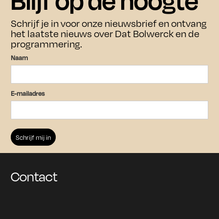
Blijf op de hoogte
Bezoek
Agenda
Schrijf je in voor onze nieuwsbrief en ontvang
het laatste nieuws over Dat Bolwerck en de
Bezoek
programmering.
Over ons
Over ons
Naam
Culturele en zakelijk verhuur
Contact
E-mailadres
Overnachten
Archief
Schrijf je in voor onze nieuwsbrief
om op de hoogte te blijven van
aankomende tentoonstellingen en
Contact
evenementen.
Houd mij op de hoogte