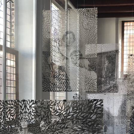
Contact
Zaadmarkt 112
7201 DE Zutphen
Nederland
info@datbolwerck.nl
Gesteund door