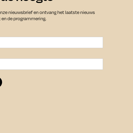
lg ons
 onze nieuwsbrief en ontvang het laatste nieuws
k en de programmering.
Agenda
rijf je in voor onze nieuwsbrief
op de hoogte te blijven van
Bezoek
nkomende tentoonstellingen en
enementen.
Over ons
Houd mij op de hoogte
Culturele en zakelijk
verhuur
Overnachten
Archief