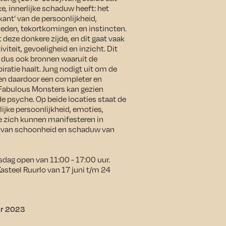
e, innerlijke schaduw heeft: het
kant’ van de persoonlijkheid,
eden, tekortkomingen en instincten.
eze donkere zijde, en dit gaat vaak
viteit, gevoeligheid en inzicht. Dit
t dus ook bronnen waaruit de
ratie haalt. Jung nodigt uit om de
en daardoor een completer en
Fabulous Monsters kan gezien
e psyche. Op beide locaties staat de
lijke persoonlijkheid, emoties,
e zich kunnen manifesteren in
en van schoonheid en schaduw van
nsdag open van 11:00 - 17:00 uur.
Kasteel Ruurlo van 17 juni t/m 24
er 2023