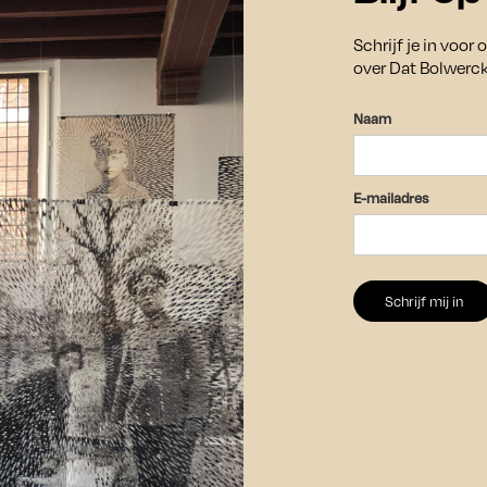
Bezoek
Vo
Schrijf je in voor
over Dat Bolwerc
Openingstijden exposities:
De exposities zijn vrij toegankelijk van donderdag
Naam
t/m zondag tussen 11.00 en 17.00 uur.
Sch
om 
In juli en augustus zijn de exposities ook op
aa
E-mailadres
woensdag tussen 11.00 en 17.00 uur te bezoeken.
ev
Bekijk ons
programma