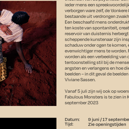
ieder mens een spreekwoordelijk
verborgen ware zelf, de ‘donkere 
bestaande uit verdrongen zwakh
Een beschaafd mens onderdrukt d
ten koste van spontaniteit, creati
reservoir van duisternis herberg
scheppende kunstenaar zijn inspi
schaduw onder ogen te komen, 
evenwichtiger mens te worden. 
worden als een verbeelding van d
tentoonstelling stil bij de mense
angsten en verlangens en hoe di
beelden – in dit geval de beeld
Viviane Sassen.
Vanaf 5 juli zijn wij ook op woe
Fabulous Monsters is te zien in 
september 2023
Datum:
9 juni / 17 septemb
Tijd:
Zie openingstijden