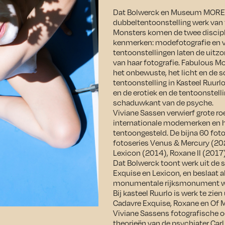
Dat Bolwerck en Museum MORE | 
dubbeltentoonstelling werk van 
Monsters komen de twee discipl
kenmerken: modefotografie en vr
tentoonstellingen laten de uitzon
van haar fotografie. Fabulous 
het onbewuste, het licht en de s
tentoonstelling in Kasteel Ruurl
en de erotiek en de tentoonstell
schaduwkant van de psyche.
Viviane Sassen verwierf grote 
internationale modemerken en h
tentoongesteld. De bijna 60 fot
fotoseries Venus & Mercury (20
Lexicon (2014), Roxane II (2017
Dat Bolwerck toont werk uit de 
Exquise en Lexicon, en beslaat a
monumentale rijksmonument waa
Bij kasteel Ruurlo is werk te zie
Cadavre Exquise, Roxane en Of 
Viviane Sassens fotografische o
theorieën van de psychiater Carl