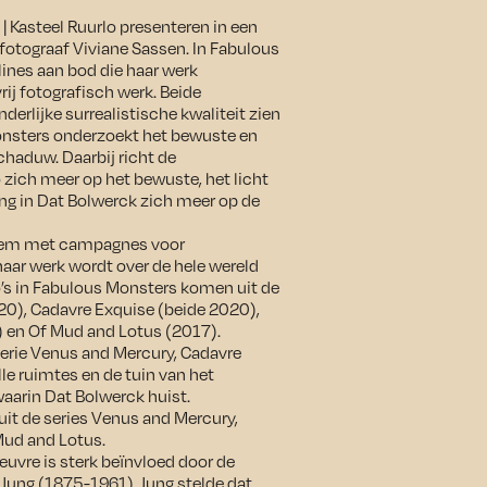
Kasteel Ruurlo presenteren in een
fotograaf Viviane Sassen. In Fabulous
ines aan bod die haar werk
ij fotografisch werk. Beide
derlijke surrealistische kwaliteit zien
Monsters onderzoekt het bewuste en
chaduw. Daarbij richt de
o zich meer op het bewuste, het licht
ing in Dat Bolwerck zich meer op de
roem met campagnes voor
aar werk wordt over de hele wereld
o’s in Fabulous Monsters komen uit de
20), Cadavre Exquise (beide 2020),
) en Of Mud and Lotus (2017).
serie Venus and Mercury, Cadavre
lle ruimtes en de tuin van het
rin Dat Bolwerck huist.
n uit de series Venus and Mercury,
Mud and Lotus.
euvre is sterk beïnvloed door de
 Jung (1875-1961). Jung stelde dat