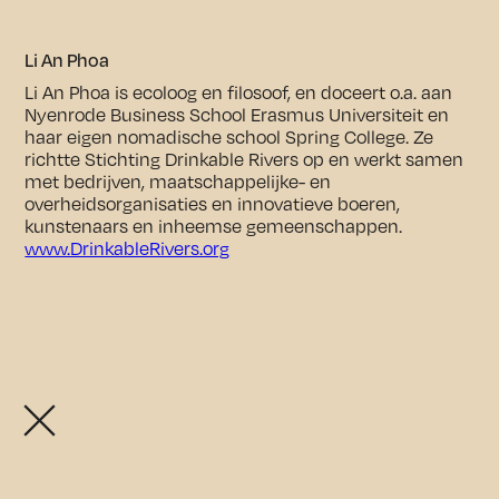
Li An Phoa
Li An Phoa is ecoloog en filosoof, en doceert o.a. aan
Nyenrode Business School Erasmus Universiteit en
haar eigen nomadische school Spring College. Ze
richtte Stichting Drinkable Rivers op en werkt samen
met bedrijven, maatschappelijke- en
overheidsorganisaties en innovatieve boeren,
kunstenaars en inheemse gemeenschappen.
www.DrinkableRivers.org
Openingstijden exposities:
De exposities zijn vrij toegankelijk van donderdag t/m
zondag tussen 11.00 en 17.00 uur.