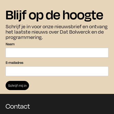
In juli en augustus zijn de exposities ook op
Agenda
woensdag tussen 11.00 en 17.00 uur te bezoeken.
Blijf op de hoogte
Bezoek
Agenda
Schrijf je in voor onze nieuwsbrief en ontvang
het laatste nieuws over Dat Bolwerck en de
Bezoek
programmering.
Over ons
Over ons
Naam
Culturele en zakelijk verhuur
Contact
E-mailadres
Overnachten
Archief
Schrijf je in voor onze nieuwsbrief
om op de hoogte te blijven van
aankomende tentoonstellingen en
Contact
evenementen.