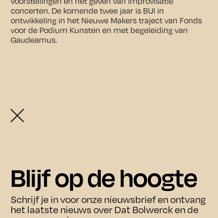
voorstellingen en het geven van improvisatie
concerten. De komende twee jaar is BUI in
ontwikkeling in het Nieuwe Makers traject van Fonds
voor de Podium Kunsten en met begeleiding van
Gaudeamus.
Openingstijden exposities:
De exposities zijn vrij toegankelijk van donderdag t/m
zondag tussen 11.00 en 17.00 uur.
In juli en augustus zijn de exposities ook op
Agenda
woensdag tussen 11.00 en 17.00 uur te bezoeken.
Blijf op de hoogte
Bezoek
Agenda
Schrijf je in voor onze nieuwsbrief en ontvang
het laatste nieuws over Dat Bolwerck en de
Bezoek