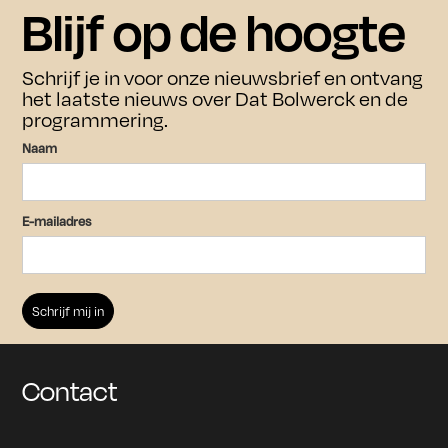
woensdag tussen 11.00 en 17.00 uur te bezoeken.
Blijf op de hoogte
Bezoek
Agenda
Schrijf je in voor onze nieuwsbrief en ontvang
het laatste nieuws over Dat Bolwerck en de
Bezoek
Over ons
programmering.
Over ons
Naam
Culturele en zakelijk verhuur
Contact
E-mailadres
Overnachten
Archief
Schrijf je in voor onze nieuwsbrief
om op de hoogte te blijven van
aankomende tentoonstellingen en
Contact
evenementen.
Houd mij op de hoogte