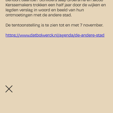
Kerssemakers trokken een half jaar door de wijken en
legden verslag in woord en beeld van hun
ontmoetingen met de andere stad.
De tentoonstelling is te zien tot en met 7 november.
https://www.datbolwerck.nl/agenda/de-andere-stad
Openingstijden exposities:
De exposities zijn vrij toegankelijk van donderdag t/m
zondag tussen 11.00 en 17.00 uur.
In juli en augustus zijn de exposities ook op
Agenda