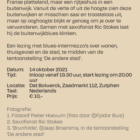
Franse platteland, maar een rijtjeshuis in een
buitenwijk. Vanuit de verte of uit de hoogte zien deze
buitenwijken er misschien saai en troosteloos uit,
maar op ooghoogte blijkt er genoeg om je over te
verwonderen. Samen met saxofonist Ric Stokes laat
hij de buitenwijkblues klinken.
Een lezing met blues-intermezzo's over wonen,
thuisgevoel en de stad, te midden van de
tentoonstelling ‘De andere stad’.
Datum:
14 oktober 2021
Tijd:
Inloop vanaf 19.30 uur, start lezing om 20.00
uur
Locatie:
Dat Bolwerck, Zaadmarkt 112, Zutphen
Taal:
Nederlands
Prijs:
€ 10,-
Fotografie:
1. Filosoof Pieter Hoexum (foto door ©Fjodor Buis)
2. Saxofonist Ric Stokes
3. 'Brunhilde', ©Jaap Broersma, in de tentoonstelling
'De andere stad'