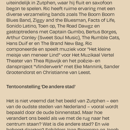
uiteindelijk in Zutphen, waar hij fluit en saxofoon
begon te spelen. Ric heeft ruime ervaring met een
diverse verzameling bands zoals The Boom Boom
Blues Band, Ziggy and the Bluesman, Facts of Life,
Sonido Latino, Toen op, The Road Dawgz en
gastoptredens met Captain Gumbo, Bertus Borges,
Arthur Conley (Sweet Soul Music), The Rumble Cats,
Hans Duif er en The Brand New Bag. Ric
componeerde en speelt muziek voor "Het kleine
meisje van meneer Lind" voor Het Muzikaal Vertel
Theater van Thea Rijswijk en het poëzie- en
dansproject "Vlinderwerk" met Eke Mannink, Sander
Grootendorst en Christianne van Leest.
Tentoonstelling ‘De andere stad’
Het is niet vreemd dat het beeld van Zutphen – een
van de oudste steden van Nederland – vooral wordt
bepaald door de oude binnenstad. Maar hoe
verandert ons beeld als we met de rug naar het
centrum staan? Wat is die andere stad? En wie
behoort daartoe? Schilders Jaap Broersma en Jacob